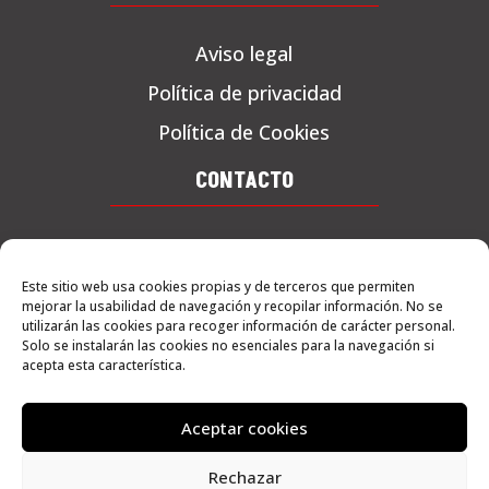
Aviso legal
Política de privacidad
Política de Cookies
CONTACTO
Tel. 619 71 04 55
Este sitio web usa cookies propias y de terceros que permiten
C/ La pleta, 1 – Albatarrec
mejorar la usabilidad de navegación y recopilar información. No se
25171
utilizarán las cookies para recoger información de carácter personal.
Solo se instalarán las cookies no esenciales para la navegación si
acepta esta característica.
COMO LLEGAR
Aceptar cookies
Rechazar