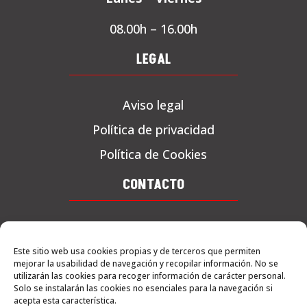
08.00h – 16.00h
LEGAL
Aviso legal
Política de privacidad
Política de Cookies
CONTACTO
Tel. 619 71 04 55
Este sitio web usa cookies propias y de terceros que permiten
C/ La pleta, 1 – Albatarrec
mejorar la usabilidad de navegación y recopilar información. No se
25171
utilizarán las cookies para recoger información de carácter personal.
Solo se instalarán las cookies no esenciales para la navegación si
acepta esta característica.