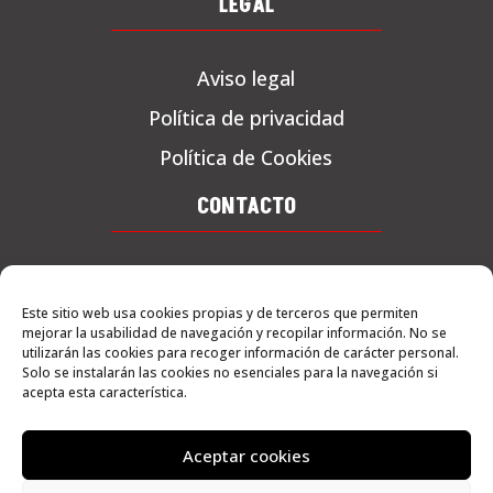
LEGAL
Aviso legal
Política de privacidad
Política de Cookies
CONTACTO
Tel. 619 71 04 55
Este sitio web usa cookies propias y de terceros que permiten
C/ La pleta, 1 – Albatarrec
mejorar la usabilidad de navegación y recopilar información. No se
25171
utilizarán las cookies para recoger información de carácter personal.
Solo se instalarán las cookies no esenciales para la navegación si
acepta esta característica.
COMO LLEGAR
Aceptar cookies